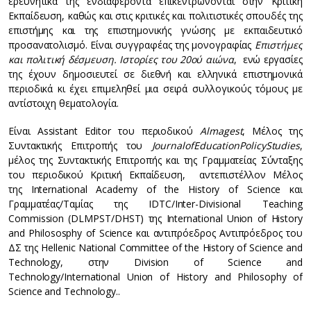
ερευνητικά της ενδιαφέροντα επικεντρώνονται στην Κριτική
Εκπαίδευση, καθώς και στις κριτικές και πολιτιστικές σπουδές της
επιστήμης και της επιστημονικής γνώσης με εκπαιδευτικό
προσανατολισμό. Είναι συγγραφέας της μονογραφίας
Επιστήμες
και πολιτική δέσμευση. Ιστορίες του 20ού αιώνα
, ενώ εργασίες
της έχουν δημοσιευτεί σε διεθνή και ελληνικά επιστημονικά
περιοδικά κι έχει επιμεληθεί μια σειρά συλλογικούς τόμους με
αντίστοιχη θεματολογία.
Είναι Assistant Editor του περιοδικού
Almagest
, Μέλος της
Συντακτικής Επιτροπής του
Journal
of
Education
Policy
Studies
,
μέλος της Συντακτικής Επιτροπής και της Γραμματείας Σύνταξης
του περιοδικού Κριτική Εκπαίδευση, αντεπιστέλλον Μέλος
της International Academy of the History of Science και
Γραμματέας/Ταμίας της IDTC/Inter-Divisional Teaching
Commission (DLMPST/DHST) της International Union of History
and Philososphy of Science και αντιπρόεδρος Αντιπρόεδρος του
ΔΣ της Hellenic National Committee of the History of Science and
Technology, στην Division of Science and
Technology/International Union of History and Philosophy of
Science and Technology..