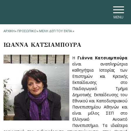
Skip to main navigation
Skip to main content
Skip to page footer
MENU
ΑΡΧΙΚΗ
»
ΠΡΟΣΩΠΙΚΟ
»
ΜΕΛΗ ΔΕΠ ΤΟΥ ΕΚΠΑ
»
ΙΩΑΝΝΑ ΚΑΤΣΙΑΜΠΟΥΡΑ
Η
Γιάννα Κατσιαμπούρα
είναι αναπληρώτρια
καθηγήτρια Ιστορίας των
Επιστημών και Κριτικής
Εκπαίδευσης στο
Παιδαγωγικό Τμήμα
Δημοτικής Εκπαίδευσης του
Εθνικού και Καποδιστριακού
Πανεπιστημίου Αθηνών και
είναι μέλος ΣΕΠ στο
Ελληνικό Ανοικτό
Πανεπιστήμιο. Τα ιδιαίτερα