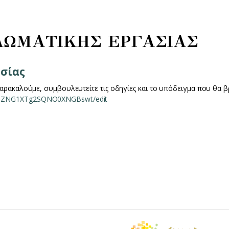
ΛΩΜΑΤΙΚΗΣ ΕΡΓΑΣΙΑΣ
σίας
παρακαλούμε, συμβουλευτείτε τις οδηγίες και το υπόδειγμα που θα β
xuZNG1XTg2SQNO0XNGBswt/edit