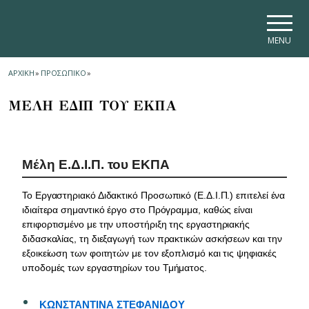
Skip to main navigation
Skip to main content
Skip to page footer
MENU
ΑΡΧΙΚΗ
»
ΠΡΟΣΩΠΙΚΟ
»
ΜΕΛΗ ΕΔΙΠ ΤΟΥ ΕΚΠΑ
Μέλη Ε.Δ.Ι.Π. του ΕΚΠΑ
Το Εργαστηριακό Διδακτικό Προσωπικό (Ε.Δ.Ι.Π.) επιτελεί ένα
ιδιαίτερα σημαντικό έργο στο Πρόγραμμα, καθώς είναι
επιφορτισμένο με την υποστήριξη της εργαστηριακής
διδασκαλίας, τη διεξαγωγή των πρακτικών ασκήσεων και την
εξοικείωση των φοιτητών με τον εξοπλισμό και τις ψηφιακές
υποδομές των εργαστηρίων του Τμήματος.
ΚΩΝΣΤΑΝΤΙΝΑ ΣΤΕΦΑΝΙΔΟΥ