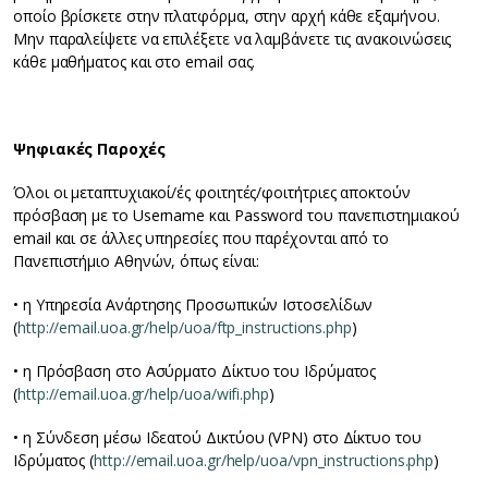
οποίο βρίσκετε στην πλατφόρμα, στην αρχή κάθε εξαμήνου.
Μην παραλείψετε να επιλέξετε να λαμβάνετε τις ανακοινώσεις
κάθε μαθήματος και στο email σας.
Ψηφιακές Παροχές
Όλοι οι μεταπτυχιακοί/ές φοιτητές/φοιτήτριες αποκτούν
πρόσβαση με το Username και Password του πανεπιστημιακού
email και σε άλλες υπηρεσίες που παρέχονται από το
Πανεπιστήμιο Αθηνών, όπως είναι:
• η Υπηρεσία Ανάρτησης Προσωπικών Ιστοσελίδων
(
http://email.uoa.gr/help/uoa/ftp_instructions.php
)
• η Πρόσβαση στο Ασύρματο Δίκτυο του Ιδρύματος
(
http://email.uoa.gr/help/uoa/wifi.php
)
• η Σύνδεση μέσω Ιδεατού Δικτύου (VPN) στο Δίκτυο του
Ιδρύματος (
http://email.uoa.gr/help/uoa/vpn_instructions.php
)