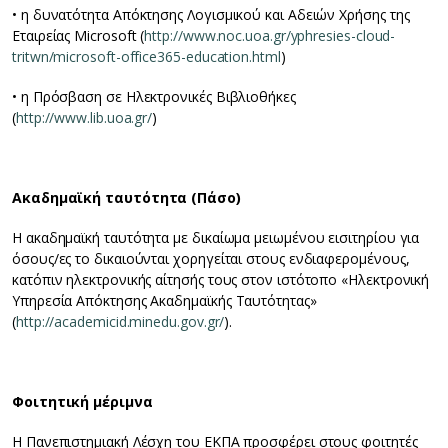
• η δυνατότητα Απόκτησης Λογισμικού και Αδειών Χρήσης της
Εταιρείας Microsoft (
http://www.noc.uoa.gr/yphresies-cloud-
tritwn/microsoft-office365-education.html
)
• η Πρόσβαση σε Ηλεκτρονικές Βιβλιοθήκες
(
http://www.lib.uoa.gr/
)
Ακαδημαϊκή ταυτότητα (Πάσο)
Η ακαδημαϊκή ταυτότητα με δικαίωμα μειωμένου εισιτηρίου για
όσους/ες το δικαιούνται χορηγείται στους ενδιαφερομένους,
κατόπιν ηλεκτρονικής αίτησής τους στον ιστότοπο «Ηλεκτρονική
Υπηρεσία Απόκτησης Ακαδημαϊκής Ταυτότητας»
(
http://academicid.minedu.gov.gr/
).
Φοιτητική μέριμνα
Η Πανεπιστημιακή Λέσχη του ΕΚΠΑ προσφέρει στους φοιτητές