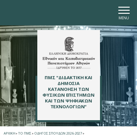
Skip to main navigation
Skip to main content
Skip to page footer
MENU
ΠΜΣ "ΔΙΔΑΚΤΙΚΗ ΚΑΙ
ΔΗΜΟΣΙΑ
ΚΑΤΑΝΟΗΣΗ ΤΩΝ
ΦΥΣΙΚΩΝ ΕΠΙΣΤΗΜΩΝ
ΚΑΙ ΤΩΝ ΨΗΦΙΑΚΩΝ
ΤΕΧΝΟΛΟΓΙΩΝ"
ΑΡΧΙΚΗ
»
ΤΟ ΠΜΣ
»
ΟΔΗΓΟΣ ΣΠΟΥΔΩΝ 2026-2027
»