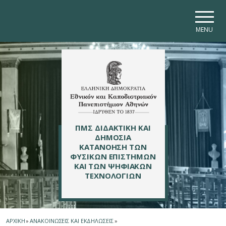
Skip to main navigation
Skip to main content
Skip to page footer
MENU
ΠΜΣ ΔΙΔΑΚΤΙΚΗ ΚΑΙ
ΔΗΜΟΣΙΑ
ΚΑΤΑΝΟΗΣΗ ΤΩΝ
ΦΥΣΙΚΩΝ ΕΠΙΣΤΗΜΩΝ
ΚΑΙ ΤΩΝ ΨΗΦΙΑΚΩΝ
ΤΕΧΝΟΛΟΓΙΩΝ
ΑΡΧΙΚΗ
»
ΑΝΑΚΟΙΝΩΣΕΙΣ ΚΑΙ ΕΚΔΗΛΩΣΕΙΣ
»