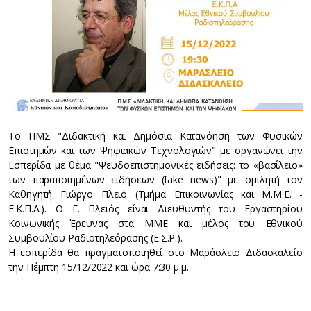
Το ΠΜΣ "Διδακτική και Δημόσια Κατανόηση των Φυσικών
Επιστημών και των Ψηφιακών Τεχνολογιών" με οργανώνει την
Εσπερίδα με θέμα "Ψευδοεπιστημονικές ειδήσεις: το «βασίλειο»
των παραποιημένων ειδήσεων (fake news)" με ομιλητή τον
Καθηγητή Γιώργο Πλειό (Τμήμα Επικοινωνίας και Μ.Μ.Ε. -
Ε.Κ.Π.Α.). Ο Γ. Πλειός είναι Διευθυντής του Εργαστηρίου
Κοινωνικής Έρευνας στα ΜΜΕ και μέλος του Εθνικού
Συμβουλίου Ραδιοτηλεόρασης (Ε.Σ.Ρ.).
Η εσπερίδα θα πραγματοποιηθεί στο Μαράσλειο Διδασκαλείο
την Πέμπτη 15/12/2022 και ώρα 7:30 μ.μ.